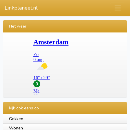
Linkplaneet.nl
Het weer
Kijk ook eens op
Gokken
Wonen